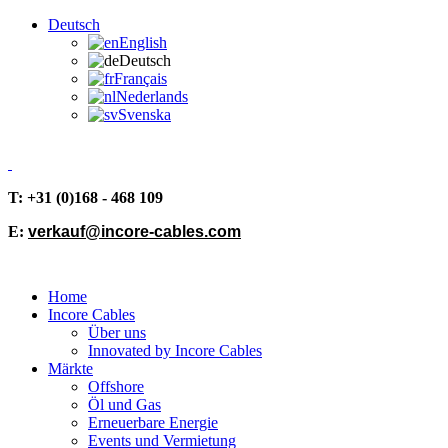
Deutsch
English
Deutsch
Français
Nederlands
Svenska
T: +31 (0)168 - 468 109
E:
verkauf@incore-cables.com
Home
Incore Cables
Über uns
Innovated by Incore Cables
Märkte
Offshore
Öl und Gas
Erneuerbare Energie
Events und Vermietung